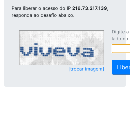
Para liberar o acesso
do IP
216.73.217.139
,
responda ao desafio abaixo.
Digite 
lado no
[trocar imagem]